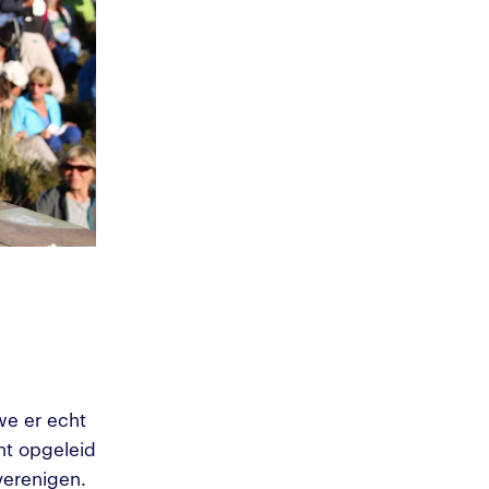
e er echt
nt opgeleid
verenigen.