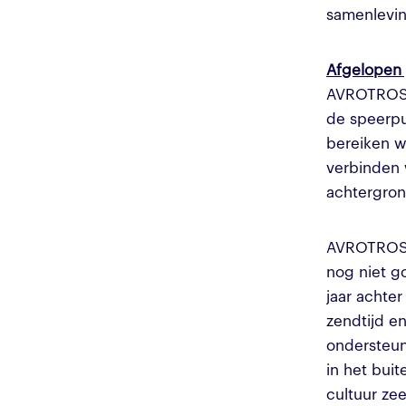
samenlevi
Afgelopen 
AVROTROS i
de speerpu
bereiken w
verbinden 
achtergron
AVROTROS 
nog niet g
jaar achte
zendtijd en
ondersteun
in het bui
cultuur ze