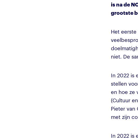
is na de N
grootste b
Het eerste
veelbespr
doelmatighe
niet. De s
In 2022 is 
stellen vo
en hoe ze 
(Cultuur en
Pieter van 
met zijn c
In 2022 is