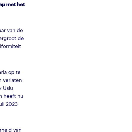
ep met het
aar van de
rgroot de
iformiteit
ria op te
 verlaten
y Uslu
en heeft nu
uli 2023
gheid van