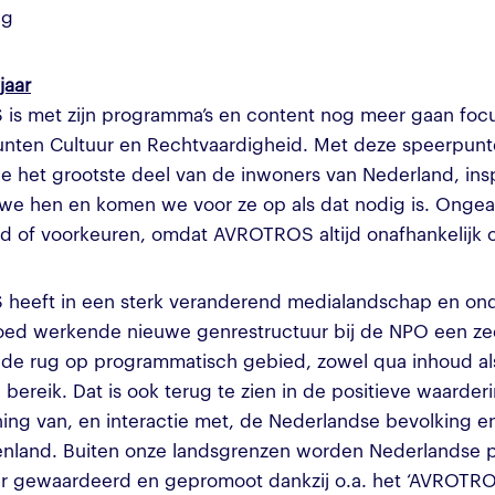
ng
jaar
s met zijn programma’s en content nog meer gaan foc
nten Cultuur en Rechtvaardigheid. Met deze speerpun
e het grootste deel van de inwoners van Nederland, ins
we hen en komen we voor ze op als dat nodig is. Onge
d of voorkeuren, omdat AVROTROS altijd onafhankelijk o
heeft in een sterk veranderend medialandschap en on
oed werkende nieuwe genrestructuur bij de NPO een z
r de rug op programmatisch gebied, zowel qua inhoud al
 bereik. Dat is ook terug te zien in de positieve waarder
ing van, en interactie met, de Nederlandse bevolking 
tenland. Buiten onze landsgrenzen worden Nederlandse 
er gewaardeerd en gepromoot dankzij o.a. het ‘AVROTR