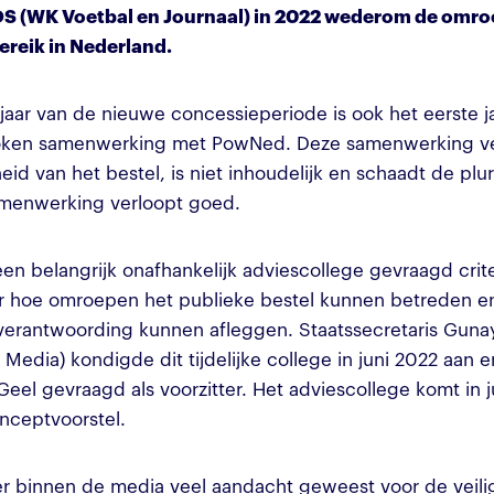
OS (WK Voetbal en Journaal) in 2022 wederom de omro
ereik in Nederland.
 jaar van de nieuwe concessieperiode is ook het eerste j
oken samenwerking met PowNed. Deze samenwerking ve
id van het bestel, is niet inhoudelijk en schaadt de plur
amenwerking verloopt goed.
een belangrijk onafhankelijk adviescollege gevraagd crite
or hoe omroepen het publieke bestel kunnen betreden en
verantwoording kunnen afleggen. Staatssecretaris Guna
 Media) kondigde dit tijdelijke college in juni 2022 aan 
Geel gevraagd als voorzitter. Het adviescollege komt in j
onceptvoorstel.
 er binnen de media veel aandacht geweest voor de veili