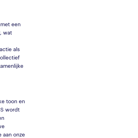
 met een
, wat
ctie als
llectief
zamenlijke
ke toon en
OS wordt
en
we
e aan onze