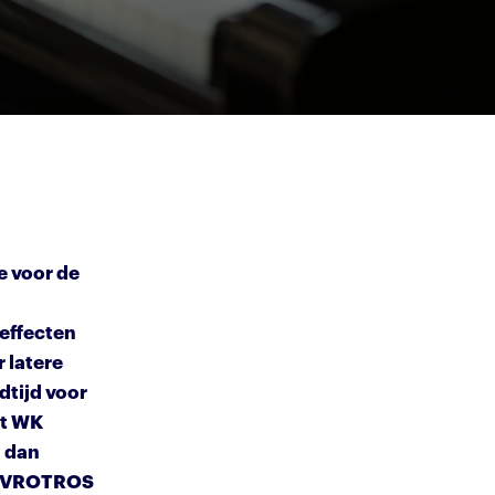
e voor de
 effecten
 latere
dtijd voor
et WK
d dan
. AVROTROS