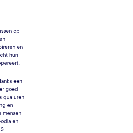
ussen op
ten
pireren en
acht hun
pereert.
danks een
eer goed
s qua uren
ing en
en mensen
podia en
OS