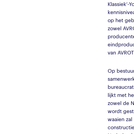
Klassiek’-
kennisnive
op het geb
zowel AVRO
producente
eindproduc
van AVRO
Op bestuurl
samenwerk
bureaucrat
lijkt met h
zowel de N
wordt gest
waaien zal
constructi