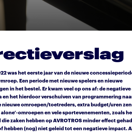
rectieverslag
022 was het eerste jaar van de nieuwe concessieperiod
Omroep. Een periode met nieuwe spelers en nieuwe
en in het bestel. Er kwam veel op ons af: de negatieve
 en het hierdoor verschuiven van programmering naar
e nieuwe omroepen/toetreders, extra budget/uren zen
d alone’-omroepen en vele sportevenementen, zoals h
Al die zaken hebben op AVROTROS minder effect geha
f hebben (nog) niet geleid tot een negatieve impact