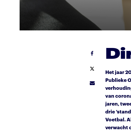
Di
Het jaar 2
Publieke 
verhouding
van corona
jaren, twe
drie ‘stan
Voetbal. 
verwacht o