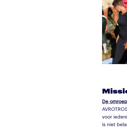
Missi
De omroep
AVROTROS i
voor ieder
is niet be