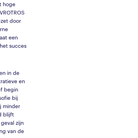
et hoge
j AVROTROS
ezet door
erne
aat een
 het succes
ten in de
ratieve en
ef begin
ofie bij
j minder
blijft
geval zijn
ang van de