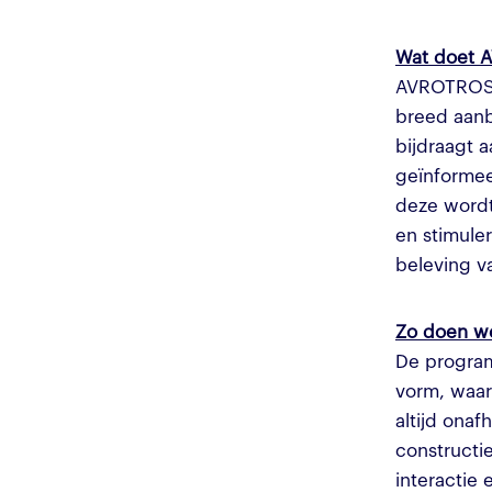
Wat doet 
AVROTROS o
breed aanb
bijdraagt 
geïnformee
deze wordt
en stimule
beleving va
Zo doen w
De program
vorm, waa
altijd onaf
constructie
interactie