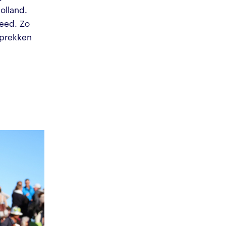
olland.
eed. Zo
sprekken