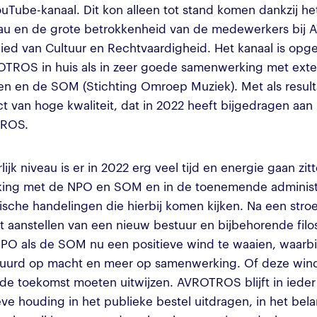
YouTube-kanaal. Dit kon alleen tot stand komen dankzij h
au en de grote betrokkenheid van de medewerkers bi
ied van Cultuur en Rechtvaardigheid. Het kanaal is opg
TROS in huis als in zeer goede samenwerking met ext
n en de SOM (Stichting Omroep Muziek). Met als result
t van hoge kwaliteit, dat in 2022 heeft bijgedragen aan
TROS.
ijk niveau is er in 2022 erg veel tijd en energie gaan zit
ing met de NPO en SOM en in de toenemende administ
ische handelingen die hierbij komen kijken. Na een stro
et aanstellen van een nieuw bestuur en bijbehorende filos
PO als de SOM nu een positieve wind te waaien, waarbi
uurd op macht en meer op samenwerking. Of deze wind 
 de toekomst moeten uitwijzen. AVROTROS blijft in ieder 
eve houding in het publieke bestel uitdragen, in het bel